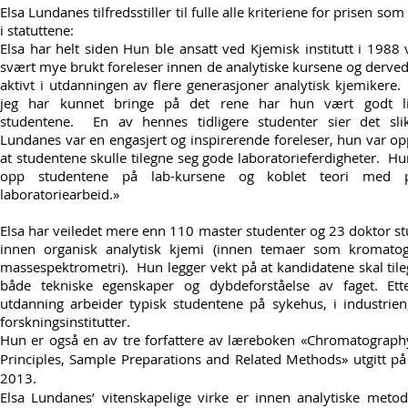
Elsa Lundanes tilfredsstiller til fulle alle kriteriene for prisen som 
i statuttene:
Elsa har helt siden Hun ble ansatt ved Kjemisk institutt i 1988
svært mye brukt foreleser innen de analytiske kursene og derved
aktivt i utdanningen av flere generasjoner analytisk kjemikere.
jeg har kunnet bringe på det rene har hun vært godt l
studentene. En av hennes tidligere studenter sier det slik
Lundanes var en engasjert og inspirerende foreleser, hun var op
at studentene skulle tilegne seg gode laboratorieferdigheter. Hu
opp studentene på lab-kursene og koblet teori med pr
laboratoriearbeid.»
Elsa har veiledet mere enn 110 master studenter og 23 doktor s
innen organisk analytisk kjemi (innen temaer som kromatog
massespektrometri). Hun legger vekt på at kandidatene skal til
både tekniske egenskaper og dybdeforståelse av faget. Ett
utdanning arbeider typisk studentene på sykehus, i industrien
forskningsinstitutter.
Hun er også en av tre forfattere av læreboken «Chromatography
Principles, Sample Preparations and Related Methods» utgitt på
2013.
Elsa Lundanes’ vitenskapelige virke er innen analytiske meto