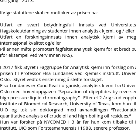
sist gang i 2013.
Ifølge statuttene skal en mottaker av prisen ha:
Utført en svært betydningsfull innsats ved Universitets
Høgskoleutdanning av studenter innen analytisk kjemi, og / eller
Utført en forskningsinnsats innen analytisk kjemi av me
internasjonal kvalitet og/eller
På annen måte promotert fagfeltet analytisk kjemi for et bredt 
(for eksempel ved verv innen NKS).
I 2017 fikk Styret i Faggruppe for Analytisk kjemi inn forslag om å
prisen til Professor Elsa Lundanes ved Kjemisk institutt, Univers
Oslo. Styret vedtok enstemmig å støtte forslaget.
Elsa Lundanes er Cand Real i organisk, analytisk kjemi fra Univers
Oslo med hovedoppgaven “Separation of dipeptides by reverse
high pressure liquid chromatography”. Etter et 2 årig studieopp
Institute of Biomedical Research, University of Texas, kom hun til
UiO og tok sin doktorgrad med avhandlingen “Fractionat
quantitative analysis of crude oil and high-boiling oil residues.”
Hun var forsker på NYCOMED i 3 år før hun kom tilbake til 
Institutt, UiO som Førsteamanuensis i 1988, senere professor.